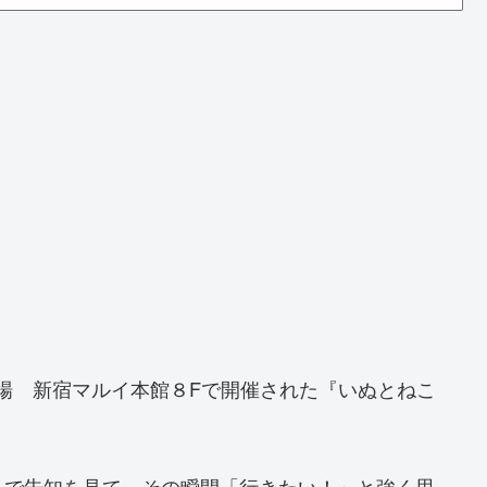
京会場 新宿マルイ本館８Fで開催された『いぬとねこ
？で告知を見て、その瞬間「行きたい！」と強く思