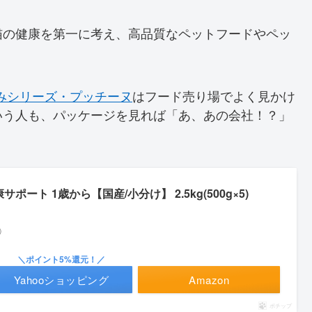
猫の健康を第一に考え、高品質なペットフードやペッ
究みシリーズ・プッチーヌ
はフード売り場でよく見かけ
いう人も、パッケージを見れば「あ、あの会社！？」
ート 1歳から【国産/小分け】 2.5kg(500g×5)
べ）
＼ポイント5%還元！／
Yahooショッピング
Amazon
ポチップ