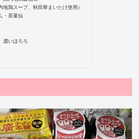
内地鶏スープ、秋田華まいたけ使用）
ん・茶菓仙
 濃いほろろ