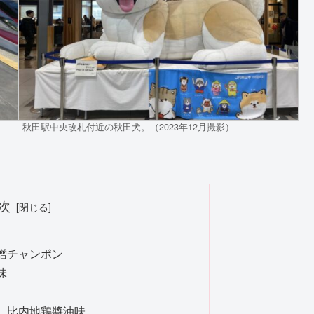
秋田駅中央改札付近の秋田犬。（2023年12月撮影）
次
噌チャンポン
味
 比内地鶏醬油味